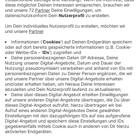
Veröffentlicht:
Freitag, 25.08.2023 08:54
Anzeige
Mit seinem unverwechselbaren Ruhrpott-Humor
katapultiert Markus Krebs im Sekundentakt clevere
Pointen, Kalauer und natürlich seine Top Witze an das
Publikum. Immer direkt auf die Zwölf. Seine
Geschichten findet er direkt vor der eigenen Türe, in
seiner Kneipe „Zum Hocker“ in Duisburg. Er ist
humorvoller Beobachter der Stammtisch- und
Thekengespräche und nimmt uns mit in seine Welt des
Kneipenhumors.
Termin: Freitag, 8.9. und Samstag, 9.9.2023.
Einlass am Gelände: 18 Uhr, Einlass zu den Plätzen
der Freilichtbühne: 19 Uhr