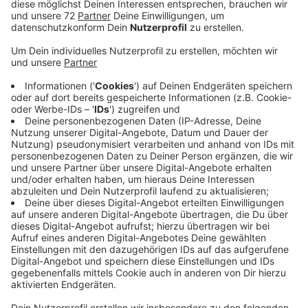
Veröffentlicht:
Mittwoch, 23.02.2022 20:32
Anzeige
Schickt uns gerne eure Erinnerungen an die damalige
Show: Der Preis ist heiß.
redaktion@radio-kiepenkerl.de oder eine
(Sprach-)Nachricht über WhatsApp:
0152 - 22 15 63 54
Anzeige