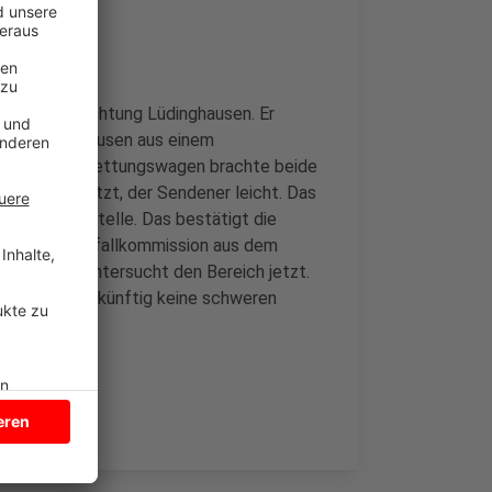
sstraße in Richtung Lüdinghausen. Er
r aus Lüdinghausen aus einem
sammen. Ein Rettungswagen brachte beide
schwer verletzt, der Sendener leicht. Das
en an dieser Stelle. Das bestätigt die
stelle. Eine Unfallkommission aus dem
dinghausen untersucht den Bereich jetzt.
 damit es hier künftig keine schweren