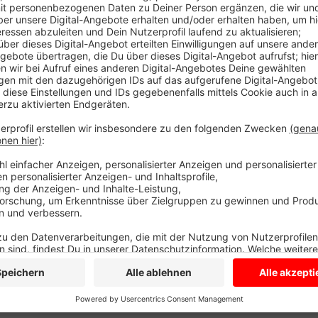
Anzeige
Ein junger Autofahrer aus Senden fuhr auf der Bunde
überholte ein Auto - zur gleichen Zeit bog ein Fahre
Wirtschaftsweg auf die B 58. Die Autos stießen zu
ins Krankenhaus, der Fahrer aus Lüdinghausen wurde 
ist jetzt schon der dritte schwere Unfall in drei Jahr
Polizei. Dadurch gilt der Bereich als Unfallhäufungs
Landesbetrieb Straßen, der Polizei und der Stadt Lü
Sie überlegen wie sie ihn sicherer gestalten können,
Unfälle mehr gibt.
Anzeige