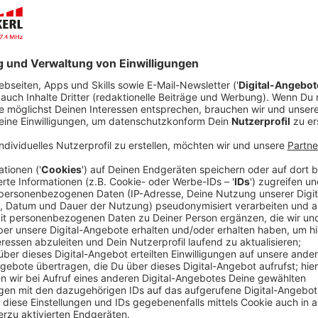
Anzeige
Sprühnebler sind dünne Schläuche mit kleinen Düsen,
befestigt werden. Über einen angeschlossenen Wass
Wassernebel, der für Abkühlung sorgt. In diesem Arti
eine Möglichkeit sind, sich gut und schnell abzukühle
Hier für den Artikel klicken
Anzeige
So schwer sind NRW-Städte von Hitze betr
Anzeige
Unsere Kollegen der dpa haben verschiedene Städte
miteinander auf die Betroffenheit bei Hitze verglichen