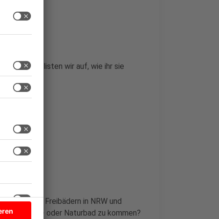
shinweise
onne. Hier listen wir auf, wie ihr sie
fen.
chbarkeit von Freibädern in NRW und
 nächsten Frei- oder Naturbad zu kommen?