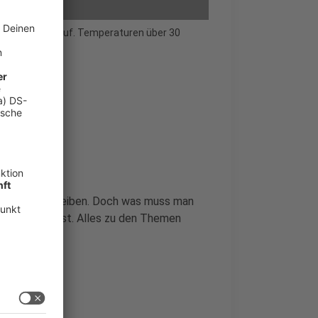
ig an Fahrt auf. Temperaturen über 30
effektiv
, um fit zu bleiben. Doch was muss man
t angesagt ist. Alles zu den Themen