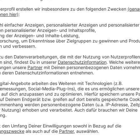
jeweiligen Städte raussuchen und anklicken. Fakt ist
offensichtlich deutlich schlimmer als bei uns.
Anzeige
Anzeige
Weitere Kühl-Gadgets gegen die Hitze
Anzeige
Der Sprühnebler ist eine Möglichkeit, sich im Sommer
stellen wir euch noch andere Möglichkeiten vor.
Hier für den Artikel klicken
Anzeige