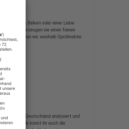
 die an einem Balken oder einer Leine
erschlauch erzeugen sie einen feinen
kel beschreiben wir, weshalb Sprühnebler
n.
offen
 in NRW und Deutschland analysiert und
. In der Grafik könnt ihr euch die