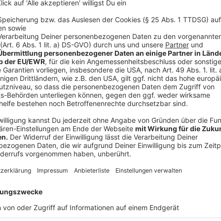
©
picture alliance/dpa | Leonie Asendorpf
Die Temperaturen nehmen im Sommer 2025 wieder richt
Grad sind zurzeit keine Seltenheit mehr.
Anzeige
Sport bei Hitze: So trainierst du sicher und 
Anzeige
Viele von euch wollen auch im Sommer Sport treiben
beachten, wenn - ausgerechnet - an Hitzetagen Spor
Sport und Hitze findest du in diesem Artikel.
Hier für den Artikel klicken
Anzeige