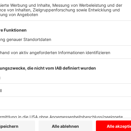
Kinder und Hitze: Tipps und Unterstützung
Anzeige
Babys und Kinder reagieren empfindlich auf Hitze und S
schützt und welche Maßnahmen bei Überhitzung hel
Hier für den Artikel klicken
Anzeige
Erreichbarkeit von Freibädern
Anzeige
Außerdem gibt es eine Grafikübersicht über die Errei
Deutschland. Wie viel Fahrzeit benötigt ihr, um zum