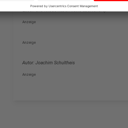
Für fast alle Regionen, Landkreise und Städte in un
Essen und Rhede haben keine überliefert).
Anzeige
Anzeige
Autor: Joachim Schultheis
Anzeige