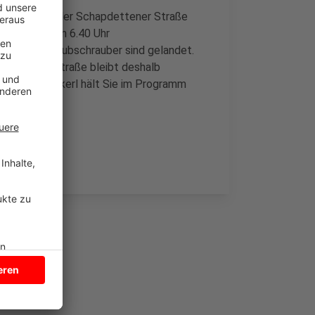
verkehr und der Schapdettener Straße
tos sind gegen 6.40 Uhr
 Rettungshubschrauber sind gelandet.
Spuren. Die Straße bleibt deshalb
 Radio Kiepenkerl hält Sie im Programm