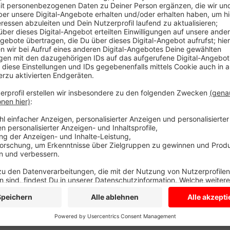
Die Umgehungsstraße ist zwischen dem neuen Kreis
gesperrt. Die Polizei leitet den Verkehr um. Zwei Au
zusammengestoßen. Menschen wurden verletzt. Zwei
Später befragt die Polizei noch Zeugen und sichert 
voraussichtlich bis in den Vormittag hinein gesperrt.
ständig auf dem Laufenden.
Anzeige