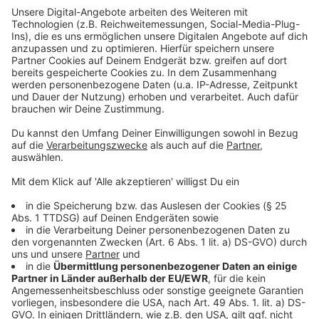
Achtung: Auto nicht überladen!
Anzeige
Auch wenn Sie alles unterbringen wollen – das Auto
hat Grenzen. Ein Blick in den Fahrzeugschein verrät, wie
viel Gewicht zulässig ist. Wird das überschritten, kann
es nicht nur teuer werden, sondern auch die Sicherheit
gefährden.
Anzeige
Im Ernstfall schnell griffbereit
Anzeige
Das
Warndreieck, der Verbandskasten und die
Warnweste
sollten
nicht unter dem Gepäckberg