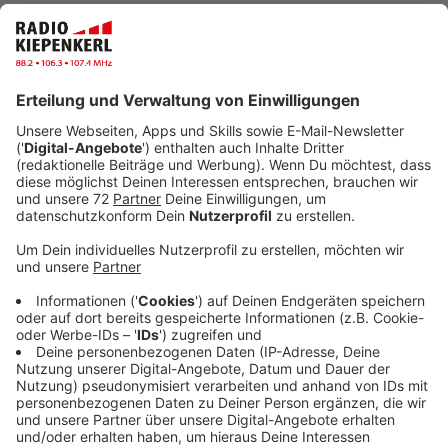
Anzeige
Packen mit Plan – nicht erst auf den letzten
Drücker
Anzeige
Freitag ist letzter Schultag – und schon beginnt für
viele die große Reise. Damit unterwegs nichts
schiefläuft, ist gutes Packen entscheidend. Sascha
Kappel von der Polizei im Kreis Coesfeld hat klare
Empfehlungen.
Anzeige