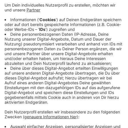
Die Stadt Dülmen sieht aufgrund der jüngsten
Rechtsentscheidungen keinen Spielraum auch die
Geschäfte weiter außerhalb an der Halterner- und der
Münsterstraße einzubeziehen. Nur Geschäfte, die
unmittelbar an Feste grenzen, dürften öffnen. In
diesem Jahr gilt allerdings noch der Kompromiss mit
der Gewerkschaft Verdi. Das heisst beim
Kartoffelmarkt jetzt am Wochenende, während der
Viktorkirmes im Oktober und im Advent öffnen auch
noch die Geschäfte außerhalb der Innenstadt
Anzeige