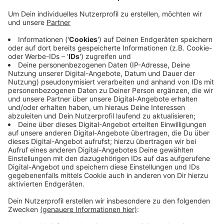
Anzeige
Das neue Sicherheitskonzept habe gut funktioniert.
Erstmals war es verboten, Wasser mitzubringen.
Besucher hatten immer wieder Alkohol in
Wasserflaschen mit auf das Gelände geschmuggelt.
Das Mando Hill Festival verbindet Sport mit Musik.
Teams messen sich beim völkerballähnlichen
Dodgeball und abends gibt es Party. Pläne für das
kommende Jahr wollen die Verantwortlichen in den
kommenden Wochen besprechen.
Anzeige