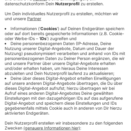
Veröffentlicht:
Dienstag, 17.05.2022 16:29
Anzeige
Das Amtsgericht Lüdinghausen hatte zwei Angeklagte
schon vorher vom Vorwurf der schweren
Körperverletzung freigesprochen. Ihre Schuld ließe
sich nicht zweifelsfrei belegen. Die
Staatsanwaltschaft sah das anders und hatte
Berufung eingelegt. Heute waren am Landgericht
Münster nochmal viele Zeugen zu hören. Auch hier gab
es wieder viele widersprüchliche Aussagen. Deswegen
hat das Landgericht das Verfahren heute eingestellt.
Mehrere Menschen waren bei der Massenschlägerei
damals verletzt worden.
Anzeige