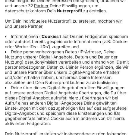
Sie kommen heute Mittag nicht von Vinnum aus über
die Lippebrücke ins Ruhrgebiet in Richtung Waltrop.
Die Brücke an der Vinnumer Straße ist nach einem
schweren Unfall am späten Vormittag komplett
gesperrt. Die Polizei hat sich einen ersten Überblick
verschafft. Kurz vor der Brücke aus Richtung Vinnum
hat es in einer Kurve einen Frontalzusammenstoß
gegeben. Eine Motorradfahrerin und eine Autofahrerin
sind in den Unfall verwickelt. Die Motorradfahrerin ist
schwerverletzt, ein Rettungshubschrauber ist
angefordert. Die Autofahrerin ist nach ersten Infos der
Polizei leicht verletzt davon gekommen. Die Polizei ist
jetzt dabei, den Unfall aufzunehmen, Spuren zu sichern
und Zeugen zu befragen. Die Straße gleicht einem
Trümmerfeld und Sprit ist ausgelaufen. Auch ist auf
der Straße eine Ölspur. Ob diese schon vor dem Unfall
da war, müssen Polizei und Feuerwehr noch klären. Die