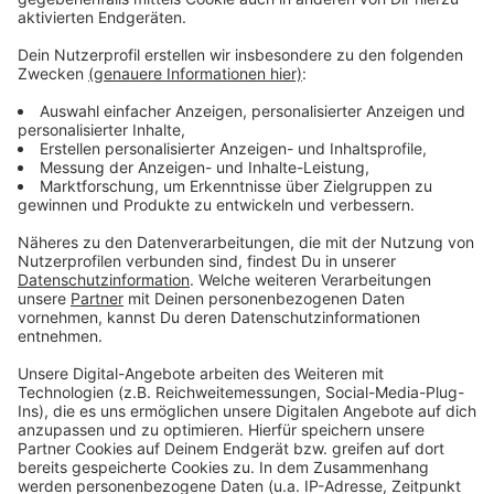
Anzeige
Es gibt diese Dinge im Leben, die können uns zur
Weißglut treiben. Bahnstreiks. Plötzlicher Schneefall.
Eiskratzen am frühen Morgen. Leute, die nicht
Autofahren können. Menschen, die seltsame Wörter
benutzen. Wo andere sich vor Verzweiflung das
Gesicht bis zum Bauchnabel ziehen oder ihren Kopf
gegen die Wand hauen wollen, geht in eben diesem
Kopf von Laura Potting ein Karussell los. Irgendwo
zwischen wirren Gedanken und scharfer
Alltagsbeobachtung. Ein bisschen ausgeflippt,
meistens bunt und nie ganz ernst gemeint.
Anzeige