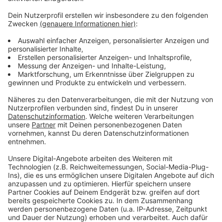
Es gibt diese Dinge im Leben, die können uns zur
Weißglut treiben. Bahnstreiks. Plötzlicher Schneefall.
Eiskratzen am frühen Morgen. Leute, die nicht
Autofahren können. Menschen, die seltsame Wörter
benutzen. Wo andere sich vor Verzweiflung das
Gesicht bis zum Bauchnabel ziehen oder ihren Kopf
gegen die Wand hauen wollen, geht in eben diesem
Kopf von Laura Potting ein Karussell los. Irgendwo
zwischen wirren Gedanken und scharfer
Alltagsbeobachtung. Ein bisschen ausgeflippt,
meistens bunt und nie ganz ernst gemeint.
Anzeige
Anzeige