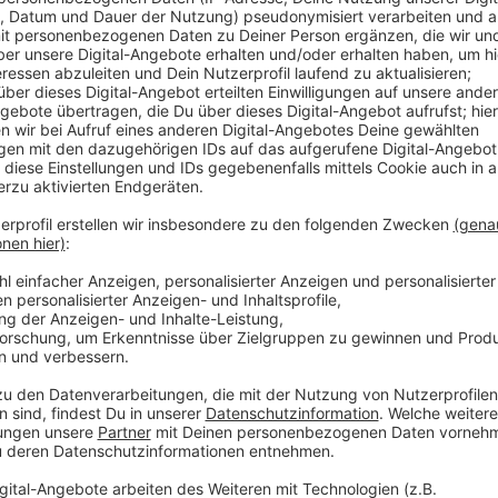
Anzeige
Laura Potting
Von Null auf Potting: "Space 
Anzeige
Es gibt diese Dinge im Leben, die können uns zur Weiß
Schneefall. Eiskratzen am frühen Morgen. Leute, die
seltsame Wörter benutzen. Wo andere sich vor Verz
ziehen oder ihren Kopf gegen die Wand hauen wollen
Potting ein Karussell los. Irgendwo zwischen wirren
Alltagsbeobachtung. Ein bisschen ausgeflippt, meist