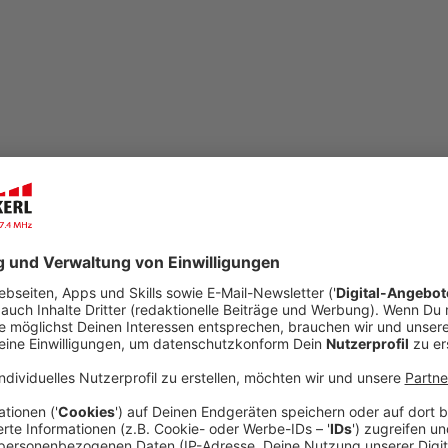
open_in_new
Teilen:
Von Null auf Potting: "Space Force"
Wusstet ihr, dass die USA ein Weltraumstreitk
auf ein Klingelschild, dann ist alles voll. Die Sp
und wurde 2019 vom damaligen US-Präsidenten Do
die USA vor Bedrohungen aus dem All schützen. Un
Laura Potting über Aliens, den Weltraum und uns
Veröffentlicht:
Montag, 05.02.2024 07:40