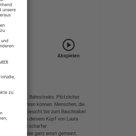
play_circle
Force"
Abspielen
glut treiben. Bahnstreiks. Plötzlicher
 nicht Autofahren können. Menschen, die
weiflung das Gesicht bis zum Bauchnabel
, geht in eben diesem Kopf von Laura
 Gedanken und scharfer
ens bunt und nie ganz ernst gemeint.