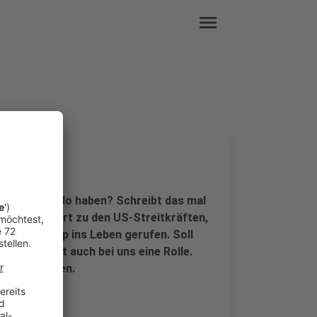
menu
räftekommando haben? Schreibt das mal
ace Force gehört zu den US-Streitkräften,
nald Trump ins Leben gerufen. Soll
d sie spielt auch bei uns eine Rolle.
eren Planeten.