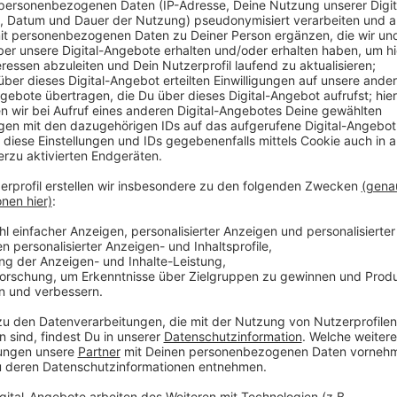
Veröffentlicht:
Mittwoch, 24.01.2024 14:35
Anzeige
Laura Potting
Von Null auf Potting: "Tiere b
Anzeige
Es gibt diese Dinge im Leben, die können uns zur Weiß
Schneefall. Eiskratzen am frühen Morgen. Leute, die
seltsame Wörter benutzen. Wo andere sich vor Verz
ziehen oder ihren Kopf gegen die Wand hauen wollen