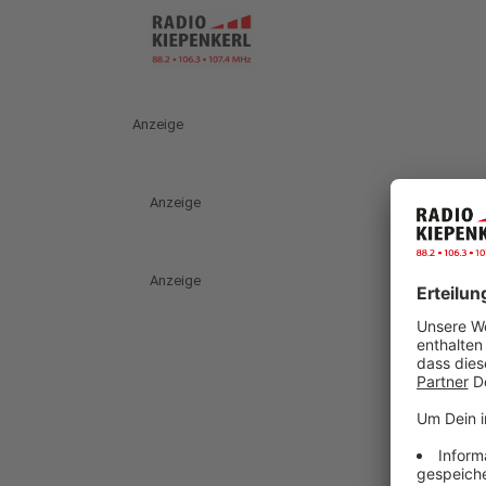
Anzeige
Anzeige
Anzeige