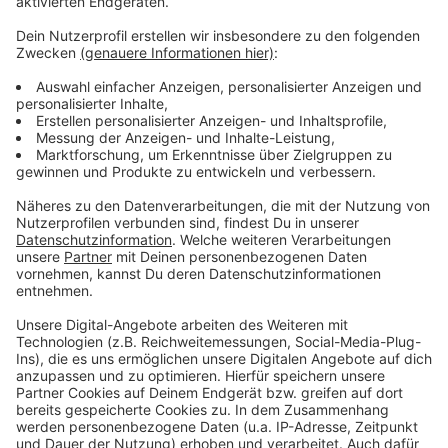
Es gibt diese Dinge im Leben, die können uns zur
Weißglut treiben. Bahnstreiks. Plötzlicher Schneefall.
Eiskratzen am frühen Morgen. Leute, die nicht
Autofahren können. Menschen, die seltsame Wörter
benutzen. Wo andere sich vor Verzweiflung das
Gesicht bis zum Bauchnabel ziehen oder ihren Kopf
gegen die Wand hauen wollen, geht in eben diesem
Kopf von Laura Potting ein Karussell los. Irgendwo
zwischen wirren Gedanken und scharfer
Alltagsbeobachtung. Ein bisschen ausgeflippt,
meistens bunt und nie ganz ernst gemeint.
Anzeige