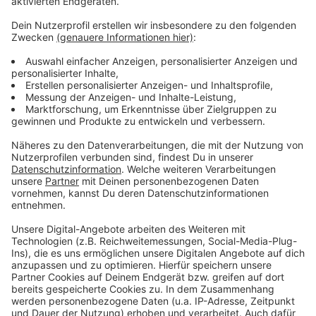
Es gibt diese Dinge im Leben, die können uns zur
Weißglut treiben. Bahnstreiks. Plötzlicher Schneefall.
Eiskratzen am frühen Morgen. Leute, die nicht
Autofahren können. Menschen, die seltsame Wörter
benutzen. Wo andere sich vor Verzweiflung das
Gesicht bis zum Bauchnabel ziehen oder ihren Kopf
gegen die Wand hauen wollen, geht in eben diesem
Kopf von Laura Potting ein Karussell los. Irgendwo
zwischen wirren Gedanken und scharfer
Alltagsbeobachtung. Ein bisschen ausgeflippt,
meistens bunt und nie ganz ernst gemeint.
Anzeige