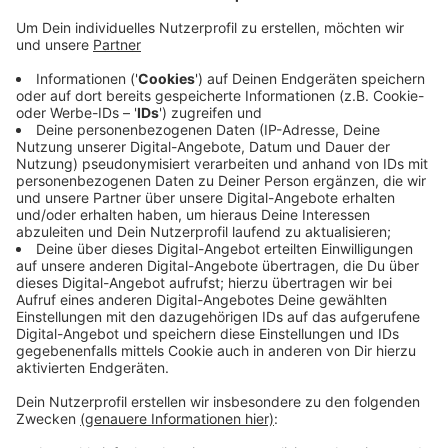
Die Stadt hat heute ihr Konzept für die Kirmes
vorgestellt. Wie schon in den vergangenen Jahren ist
sie wieder auf dem ehemaligen Kik Parkplatz an der
Münsterstraße, dem Königsplatz und auf dem
Marktplatz. Aufgrund der Baustelle am Rathaus,
verändern sich aber ein paar Dinge. Die Schießbude vor
dem Rathaus fällt weg. Und der Eingangsbereich über
die Marktstraße muss aufgrund der Baustellenzufahrt
frei bleiben. Der Verbindungsweg führt dann über die
Markt- und die Coesfelder Straße. Zudem ist die
mobile Wache wieder da, die Polizei hat von hier aus
die Kirmes im Blick.
Anzeige