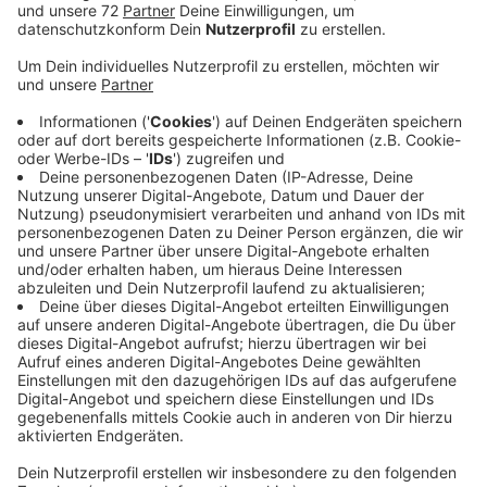
Die Forstwirtschaft trifft dieses trockene Wetter
jetzt besonders hart, da durch den Winter zu wenig
Wasser im Boden ist. Dadurch fangen die Bäume sehr
stark an zu leiden, sagt Thomas Rövekamp, der
Förster im Dülmener Wildpark. Deshalb strukturiert er
aktuell den Wald um. Er pflanzt merh Mischholz das
klimaresistenter ist. Bäume wie Weißtannen und
Buchen seien klima-resistenter als beispielsweise
Fichten und Lerchen. Deshalb pflanzen Förster sie
immer häufiger in ihren Wäldern. Außerdem wäre
aktuell seichter Regen an mehreren Tagen
hintereinander hilfreich - damit das Wasser auch
wieder in die unteren Schichten des Bodens gelangt.
Beachten Sie bei dem trockenen Wetter bitte:
Schmeißen Sie keine Zigarettenstummel aus dem
Auto. In Wäldern gilt außerdem seit März ein
gesetzliches Rauch- und Grillverbot. Das Verbot geht