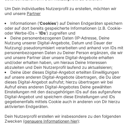
Münster, der ein Projektdorf in Uganda
unterstützt. Die Familie nutzt die Gelegenheit und
nimmt möglichst viele Spenden mit in das Dorf.
Dazu zählen robuste Spielgeräte, Bälle,
Sportequipment wie Gummitwists, Fußballschuhe,
Gummistiefel, Spielautos, Duplo-Platten, -Steine
und -Figuren, aber auch englischsprachige
Kinderbücher (0-18 Jahre) und windows Laptops.
Nähere Infos zu den Spenden und einer möglichen
Übergabe bekommt ihr per Mail an Stephi
Wallenborn:
aloha@weltenbummlerkids.de
Veröffentlicht:
Montag, 18.05.2026 12:18
Anzeige