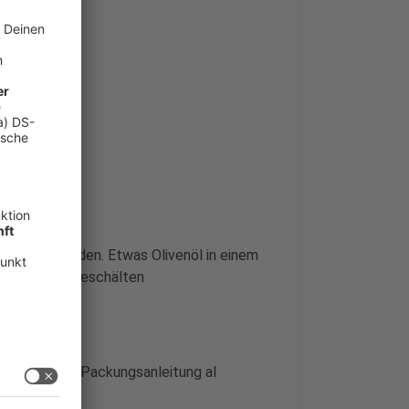
kchen schneiden. Etwas Olivenöl in einem
 Danach die geschälten
eln lassen.
e Nudeln nach Packungsanleitung al