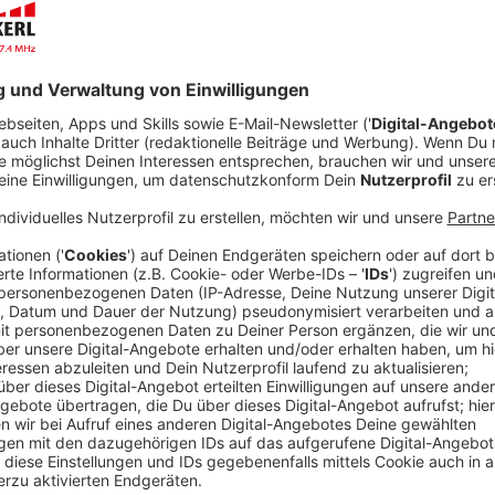
Eins der italienischen Geheimnisse: Es kommt auf d
Tomatensoße wird daher immer nur zu langen Nudeln g
den besonderen Geschmack empfiehlt es sich auf die 
Supermarkt zu achten und hinterher etwas Kochwass
Anzeige
Pastasorten:
Pasta corta (kurze Teigwaren für dickflüssige und stüc
Makkaroni, Penne, Rigatoni, Tortellini
Pasta lunga (lange Teigwaren für geschmeidige, dünne
Pappardelle, Spaghetti, Tagliatelle
Hier gilt die Faustregel: Je breiter die Pasta ist, de
Pastina (kleine Teigwaren für Suppen und Eintöpfe): Con