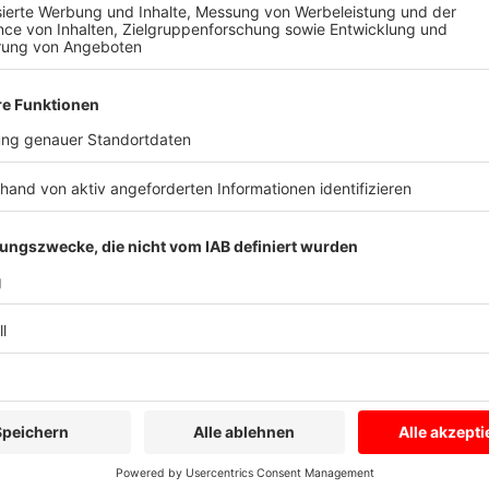
Die Auberginen in Scheiben schneiden. Eine Pfanne mi
die Auberginenscheiben von beiden Seiten frittieren.
Backblech legen, und abtropfen lassen. Salzen und P
Die Ricotta salata mit einer Küchenreibe reiben.
Die fertigen Nudeln in den Topf mit der Tomatensoße
ein paar Basilikumblätter dazu geben und alles gut u
Die Pasta auf tiefe Teller verteilen und die Ricotta 