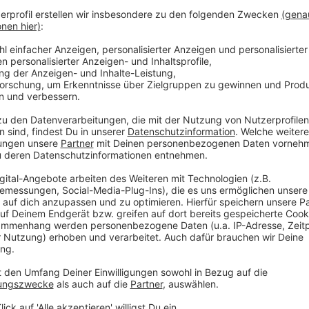
Pasta al forno (große Teigwaren zum Füllen und Über
Conchiglioni, Lasagne, Rigatoni al forno
Anzeige
Ein Klassiker: Pasta alla norma
500 g Penne
2 kleine Auberginen
2 Dosen Geschälte Tomaten
1 Zehe Knoblauch
200 g Ricotta salata Käse (alternativ Fetakäse)