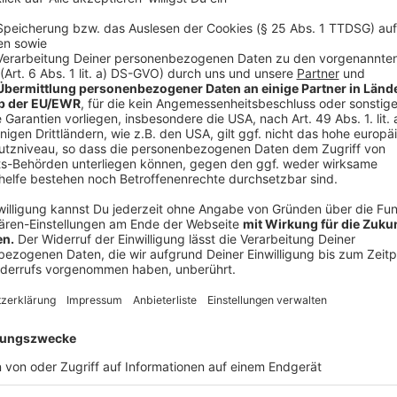
Olivenöl
Sonnenblumenöl zum Frittieren
Basilikum
Salz nach Geschmack
Pfeffer nach Geschmack
Als erstes den Knoblauch schälen und in kleine Stüc
Topf erhitzen und den Knoblauch darin anschwitzen.
Tomaten dazugeben. Bei schwacher Hitze 10-15 köch
Einen Topf mit reichlich Salzwasser erhitzen und di
dente kochen.