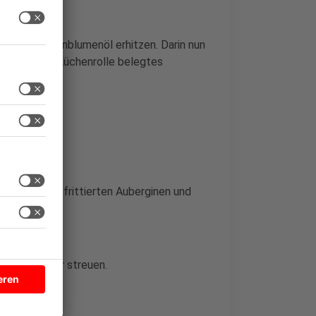
t viel Sonnenblumenöl erhitzen. Darin nun
 Auf ein mit Küchenrolle belegtes
feffern.
 geben. Die frittierten Auberginen und
mrühren.
salata darüber streuen.