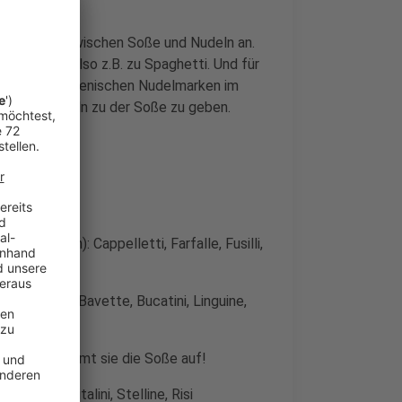
ie Mischung zwischen Soße und Nudeln an.
egessen, also z.B. zu Spaghetti. Und für
original italienischen Nudelmarken im
er der Nudeln zu der Soße zu geben.
kige Soßen): Cappelletti, Farfalle, Fusilli,
re Soßen): Bavette, Bucatini, Linguine,
sto besser nimmt sie die Soße auf!
chiglie, Ditalini, Stelline, Risi