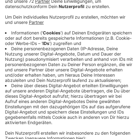
Darüber diskutieren Sie auf der Radio Kiepenkerl-
Facebook-Seite. Leider mittlerweile normal schreibt
Karsten. Schlimm, findet Michael. Die Stadt sieht das
Ganze gelassen. Die wilden Müllkippen an den
Lieblingsplätzen der Jugendlichen am Kanal seien
normal in den Sommerferien. Seit Anfang Juli liegt
wieder vermehrt Müll rum. Die Stadt und das Wasser-
und Schifffahrtsamt teilen sich die Aufräumarbeit. Bei
größeren Müllbergen rückt der Bauhof aus. Die Stadt
denkt über mehr Mülleimer nach, sie sagt aber ganz
klar, dass es sich eigentlich nur um ein Sommer-
Problem handelt. Sie pocht auch darauf, dass sich die
Menschen, die sich hier treffen, selbst um ihren Müll
kümmern. Da hapert es bislang allerdings und die
Kosten tragen wie immer wir Steuerzahler.