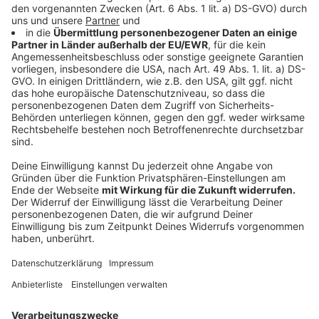
Anzeige
Wir sind Radio: Die Nachrichtensprecher
Anzeige
Neben Radiomoderatorinnen und -moderatoren
kommen Nachrichtenredakteurinnen und -redakteure
hinzu. Sie müssen sich binnen kürzester Zeit auf die
aktuelle Nachrichtenlage vorbereiten und die
wichtigsten News kompakt und vor allem schnell
präsentieren. Marc Weiß ist seit vielen Jahren
Nachrichtenredakteur und erklärt euch, wie er an die
Nachrichten kommt und ob ihm das überhaupt Spaß
macht.
Anzeige