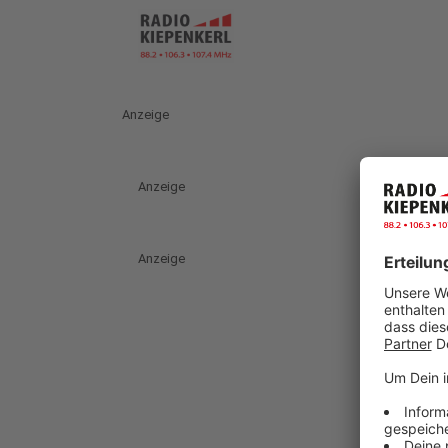
Anzeige
Anzeige
Anzeige