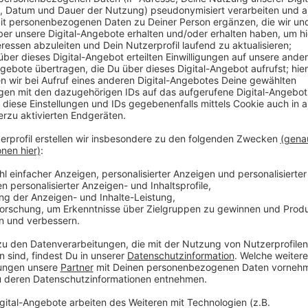
Veröffentlicht:
Dienstag, 24.09.2019 13:08
Anzeige
Ganz wichtig ist den Eltern und Kindern, das das Karu
bleiben. Für das Karussell hat die Stadt das bereits
kann, prüft die Stadt. Ganz oben auf der Wunschlis
Turm-Anlage. Das ist ein hoher Turm mit Rutsche und
Tuirm mit einem Rampenaufgang und einer Sandbaus
Anwohner eine Nestschaukel, ein Trampolin, eine Wip
Bänke und den Tisch überarbeiten.
Fest steht schon, dass die Stadt nicht alle Wünsche