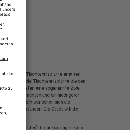
ssell und die Tischtennisplatte erhalten
 zugesagt. Ob die Tischtennisplatte bleiben
te steht ansonsten eine sogenannte Zwei-
 anderen Elementen und ein niedrigerer
telle. Außerdem wünschen sich die
pe und Reckstangen. Die Stadt will die
 der Nachbarschaft berücksichtigen kann.