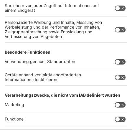
gibt es für NRW mit Sicherheit keine Entwarnung. Man
wisse ja nicht, "wie viele Zecken wirklich Borrelien in
sich haben und diese an den Mensch weitergeben." Auf
Nummer sicher gehen, einen Arzt mal konsultieren und
generell eine FSME-Impfung wahrnehmen, so lautet
die abschließende Empfehlung des Facharztes.
Weitere Infos erhaltet ihr über
diesen Link
.
Autoren: Robert Janz & Joachim Schultheis
Anzeige
Anzeige