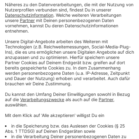
Arzt gehen. Ohne Wenn und Aber zum Arzt gehen
sollte jede/r, bei dem/r die Bissstelle auch nach
einigen Tagen noch rot ist und sich entzündet hat.
Häufig handelt es sich bei einer solchen Entzündung
um einen roten Kreis, Experten nennen das "Bulls Eye".
Anzeige
©
(C) Pfizer / zecken.de
Anzeige
Facharzt empfiehlt eine FSME-Impfung
Anzeige
Wir haben deshalb einen Facharzt für Borreliose