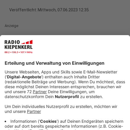
Veröffentlicht:
Mittwoch, 07.06.2023 12:35
Anzeige
Der Sommer steht in den Startlöchern und damit
steigt auch die Gefahr, dass wir von einer Zecke
gebissen werden. Denn wenn es warm wird, fühlen sich
die Viecher leider besonders wohl. Der Klimawandel ist
deshalb nicht besonders förderlich. Im Gegenteil, die
immer weiter steigenden Temperaturen sorgen dafür,
dass Zecken wohl bald ganzjährig auf Blättern sitzen -
und Menschen mit gefährlichen Krankheiten wie
Borreliose - infizieren können. Bemerkt man also einen
Biss, dann sollte man die Zecke so schnell wie möglich
entfernen.
Anzeige