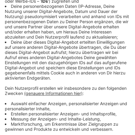
Wie reagieren bei einem Zeckenbiss?
Anzeige
Bloß nicht in Panik verfallen. Denn dann könnte man
einen Fehler begehen. Aber wie bekommt man diese
Zecken denn nun weg? Am besten funktioniert das mit
einer Pinzette oder einer speziellen Zeckenkarte. Eine
Zecke zieht man dabei langsam und gerade aus der
Haut. Auf keinen Fall darf man die Zecke vor dem
Entfernen mit Öl oder so 'beträufeln'. Wenn die Zecke
dabei nicht ganz raus geht, ist es übrigens kein
Weltuntergang. Normalerweise stößt der Körper die
übriggeblieben Teile nach einigen Tagen von allein ab.
Das gilt auch für den Kopf der Zecke. Wer aber auf
Nummer sicher gehen möchte, kann natürlich auch zum