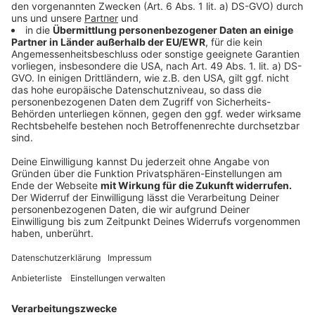
kontaktiert. Borreliose ist eine dieser fiesen
Krankheiten, die ein Zeckenbiss verursachen kann.
Michael Schwalb
erklärt, dass aber vor allem FSME -
abgekürzt für Frühsommer-Meningoenzephalitis - eine
große Gefahr ist: "FSME kann schwere
Hirnhautschäden zur Folge haben, die zum Teil
irreperabel sind. Das könnten Sehbehinderungen,
Denkstörungen oder auch Lähmungen sein. Das ist
eine üble Geschichte." Er empfiehlt daher, sich mit
einer FSME-Impfung auseinanderzusetzen. "Gerade für
Kinder ist die FSME zu empfehlen, weil sie draußen viel
unterwegs sind. Hirnhautschäden sind meist schlecht
zu behandeln, Virenerkrankungen ohnehin.
Grundsätzlich ist die Impfung eine sinnvolle Sache.
Außer bei Personen, die Borreliose unerkannt haben,
mit einer FSME-Impfung könnte diese aktiviert
werden."
Auch wenn FSME meist in Süddeutschland vorkommt,