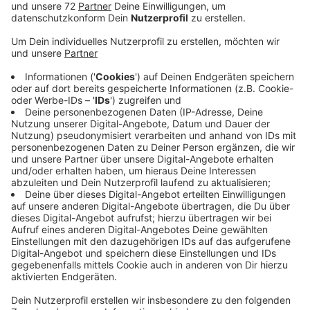
Von den ersten Arbeiten zum Umbau des Coesfelder
Bahnhofs bekommen Sie eigentlich gar nichts mit. Das
Entkernen startet. Dabei bauen Arbeiter zum Beispiel
Türen, Fenster und Heizungen aus, außerdem auch die
Böden und Innenwände. Dann fällt das Türmchen den
Abbrucharbeiten zum Opfer. Ein Bagger reißt die
letzten Mauern und das Dach ein. Ende Januar soll das
Gebäude verschwunden sein. Im März schaut sich der
Kampfmittelräumdienst das Gelände genauer an. Er
überprüft, ob Bomben aus dem zweiten Weltkrieg im
Boden liegen. Dann geht es an den Neubau.
Noch fehlt die Baugenehmigung für das Projekt. Das
ist aber eine Formsache, sagt der Investor. Dass durch
den Neubau das Türmchen verschwindet und damit ein
Stück Baugeschichte, hat für viele Diskussionen
gesorgt. Am Ende überzeugte aber der Entwurf des