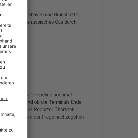
ach Wilhelmshaven und Brunsbüttel.
gen, indem sie russisches Gas durch
ie Nord Stream 1-Pipeline nochmal
rbeiten sind und ob die Terminals Ende
fertigen können? Reporter Thorsten
tel gemacht um der Frage nachzugehen