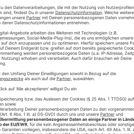
Frank Schnabel - der Mann, auf den Deutsc
Anzeige
Anzeige
Der Hafen in Brunsbüttel. Hier treffen wir den Mann
schaut - Frank Schnabel. Seit Tagen arbeitet er mit 
schwimmendes Flüssiggasterminal im Hafen einzuricht
größer wird. Was Thorsten Ortmann in Brunsbüttel erle
Anzeige
Thorsten Ortmann