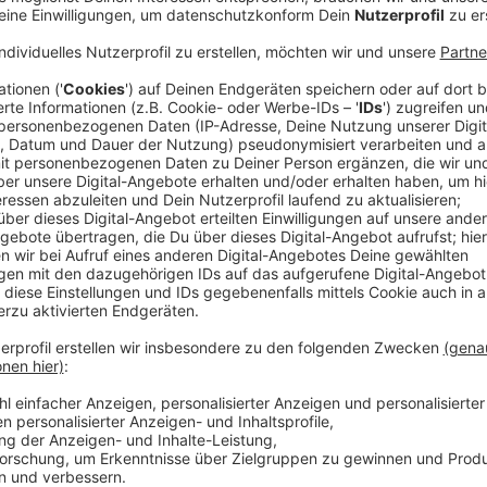
Ganz Deutschlad schaut in den kommenden Wochen n
Beide Küstenstädte sollen uns durch den Winter brin
Flüssiggaslieferungen ersetzen.
Anzeige
Situation immer ernster
Anzeige
Die Situation hat sich seit dem Lieferstopp durch d
zugespitzt. Wir haben uns gefragt, wie weit die Baua
des Jahres wirklich schon Flüssiggaslieferungen ab
Ortmann hat sich darum auf den Weg nach Brunsbüt
Anzeige