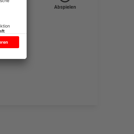
ttel
Abspielen