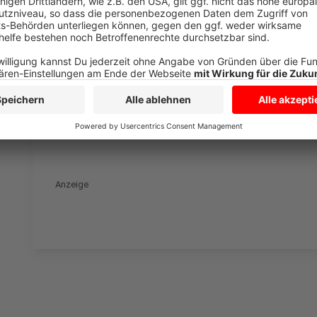
"Zukunft Energie" - Das LNG-Terminal Brunsbü
Anzeige
Was macht ihr um Energie zu sparen?
Anzeige
Anzeige