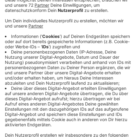
Anzeige
Mit dem Test überprüfen Städte und Gemeinden auch,
ob die Reichweite der vorhandenen Sirenen ausreicht
und der Alarm überall gut zu hören ist. Vor allem in
Neubaugebieten sind noch weitere Sirenenstandorte
geplant. In Olfen kommen zwei weitere hinzu, die das
bestehende Netz ergänzen sollen. In Nottuln und den
Ortsteilen heulen heute sechs Sirenen, aktuell baut die
Gemeinde einen weiteren Standort im Gewerbegebiet
„Beisenbusch“ auf. Auch die Gemeinde Rosendahl hat
aktuell einen zusätzlichen Standort aufgebaut, im
Außenbereich von Darfeld, in der Bauernschaft
Höpingen. Die Gemeinde Nordkirchen prüft gerade
noch, in welchem Bereich neue Standorte
hinzukommen.