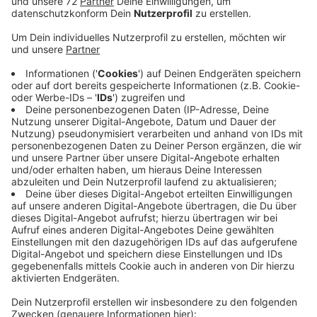
Veröffentlicht:
Donnerstag, 25.02.2021 16:15
Anzeige
Radio Kiepenkerl kommt auf eine Einschaltquote von:
42 Prozent aller Radiohörer im Kreis Coesfeld. Bei den
anderen Sendern liegt die Quote deutlich niedriger.
WDR 2 erreicht gerade einmal 29 Prozent, EinsLive
sogar nur noch 17 Prozent, WDR4 kommt auf 11
Prozent Einschaltquote. Vielen Dank, dass auch Sie
Radio Kiepenkerl einschalten. Alle Infos zur aktuellen
Reichweitenanalyse lesen Sie hier auf unserer
Homepage.
Klicken Sie
HIER
!